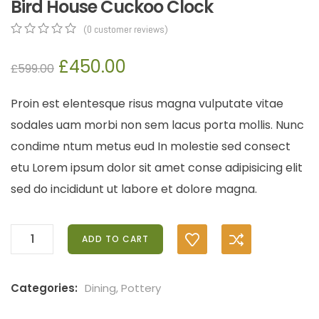
Bird House Cuckoo Clock
(
0
customer reviews)
0
5
0
out
£
450.00
£
599.00
of
based
on
Proin est elentesque risus magna vulputate vitae
customer
ratings
sodales uam morbi non sem lacus porta mollis. Nunc
condime ntum metus eud In molestie sed consect
etu Lorem ipsum dolor sit amet conse adipisicing elit
sed do incididunt ut labore et dolore magna.
ADD TO CART
Categories:
Dining
,
Pottery