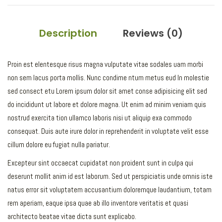
Description
Reviews (0)
Proin est elentesque risus magna vulputate vitae sodales uam morbi
non sem lacus porta mollis. Nunc condime ntum metus eud In molestie
sed consect etu Lorem ipsum dolor sit amet conse adipisicing elit sed
do incididunt ut labore et dolore magna. Ut enim ad minim veniam quis
nostrud exercita tion ullamco laboris nisi ut aliquip exa commodo
consequat. Duis aute irure dolor in reprehenderit in voluptate velit esse
cillum dolore eu fugiat nulla pariatur.
Excepteur sint occaecat cupidatat non proident sunt in culpa qui
deserunt mollit anim id est laborum. Sed ut perspiciatis unde omnis iste
natus error sit voluptatem accusantium doloremque laudantium, totam
rem aperiam, eaque ipsa quae ab illo inventore veritatis et quasi
architecto beatae vitae dicta sunt explicabo.