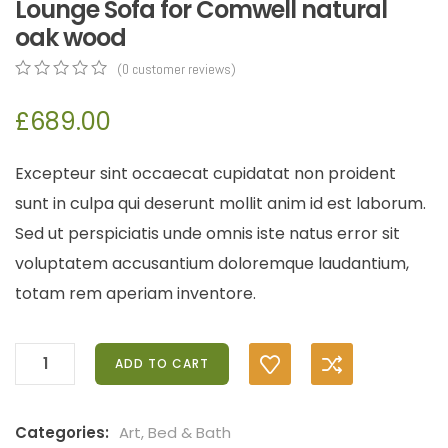
Lounge Sofa for Comwell natural
oak wood
(
0
customer reviews)
0
5
0
out
£
689.00
of
based
on
Excepteur sint occaecat cupidatat non proident
customer
ratings
sunt in culpa qui deserunt mollit anim id est laborum.
Sed ut perspiciatis unde omnis iste natus error sit
voluptatem accusantium doloremque laudantium,
totam rem aperiam inventore.
ADD TO CART
Categories:
Art
,
Bed & Bath