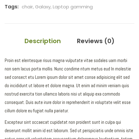
Tags:
chair
,
Galaxy
,
Laptop gamming
Description
Reviews (0)
Proin est elentesque risus magna vulputate vitae sodales uam morbi
non sem lacus porta mollis. Nunc condime ntum metus eud In molestie
sed consect etu Lorem ipsum dolor sit amet conse adipisicing elit sed
do incididunt ut labore et dolore magna. Ut enim ad minim veniam quis
nostrud exercita tion ullamco laboris nisi ut aliquip exa commodo
consequat. Duis aute irure dolor in reprehenderit in voluptate velit esse
cillum dolore eu fugiat nulla pariatur.
Excepteur sint occaecat cupidatat non proident sunt in culpa qui
deserunt mollit anim id est laborum. Sed ut perspiciatis unde omnis iste
natus error sit voluptatem accusantium doloremque laudantium, totam