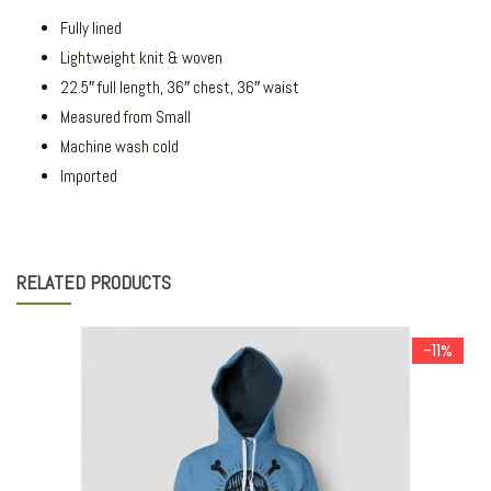
Fully lined
Lightweight knit & woven
22.5″ full length, 36″ chest, 36″ waist
Measured from Small
Machine wash cold
Imported
RELATED PRODUCTS
-11%