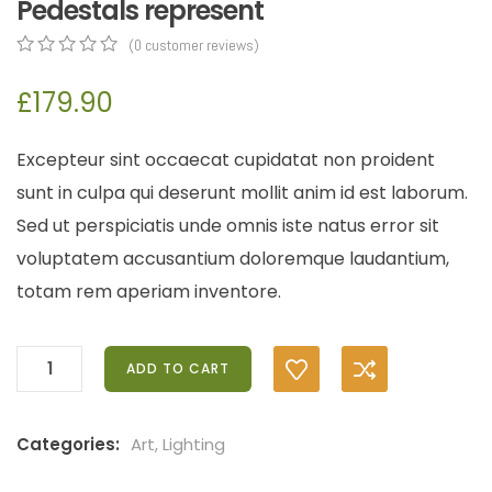
Pedestals represent
(
0
customer reviews)
0
5
0
out
£
179.90
of
based
on
Excepteur sint occaecat cupidatat non proident
customer
ratings
sunt in culpa qui deserunt mollit anim id est laborum.
Sed ut perspiciatis unde omnis iste natus error sit
voluptatem accusantium doloremque laudantium,
totam rem aperiam inventore.
ADD TO CART
Categories:
Art
,
Lighting