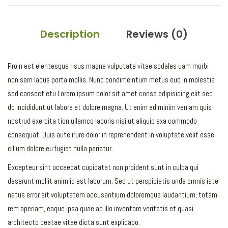
Description
Reviews (0)
Proin est elentesque risus magna vulputate vitae sodales uam morbi
non sem lacus porta mollis. Nunc condime ntum metus eud In molestie
sed consect etu Lorem ipsum dolor sit amet conse adipisicing elit sed
do incididunt ut labore et dolore magna. Ut enim ad minim veniam quis
nostrud exercita tion ullamco laboris nisi ut aliquip exa commodo
consequat. Duis aute irure dolor in reprehenderit in voluptate velit esse
cillum dolore eu fugiat nulla pariatur.
Excepteur sint occaecat cupidatat non proident sunt in culpa qui
deserunt mollit anim id est laborum. Sed ut perspiciatis unde omnis iste
natus error sit voluptatem accusantium doloremque laudantium, totam
rem aperiam, eaque ipsa quae ab illo inventore veritatis et quasi
architecto beatae vitae dicta sunt explicabo.