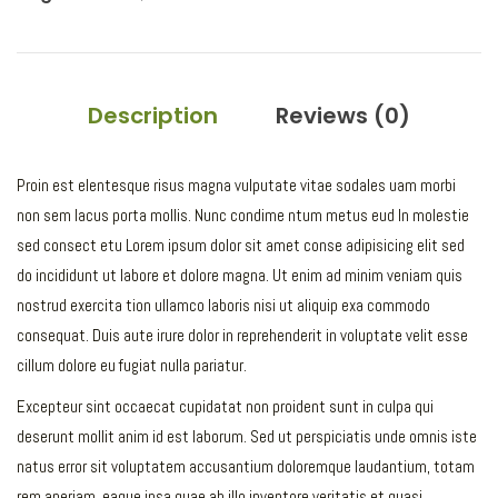
Description
Reviews (0)
Proin est elentesque risus magna vulputate vitae sodales uam morbi
non sem lacus porta mollis. Nunc condime ntum metus eud In molestie
sed consect etu Lorem ipsum dolor sit amet conse adipisicing elit sed
do incididunt ut labore et dolore magna. Ut enim ad minim veniam quis
nostrud exercita tion ullamco laboris nisi ut aliquip exa commodo
consequat. Duis aute irure dolor in reprehenderit in voluptate velit esse
cillum dolore eu fugiat nulla pariatur.
Excepteur sint occaecat cupidatat non proident sunt in culpa qui
deserunt mollit anim id est laborum. Sed ut perspiciatis unde omnis iste
natus error sit voluptatem accusantium doloremque laudantium, totam
rem aperiam, eaque ipsa quae ab illo inventore veritatis et quasi