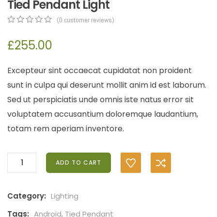
Tied Pendant Light
(
0
customer reviews)
0
5
0
out
£
255.00
of
based
on
Excepteur sint occaecat cupidatat non proident
customer
ratings
sunt in culpa qui deserunt mollit anim id est laborum.
Sed ut perspiciatis unde omnis iste natus error sit
voluptatem accusantium doloremque laudantium,
totam rem aperiam inventore.
ADD TO CART
Category:
Lighting
Tags:
Android
,
Tied Pendant